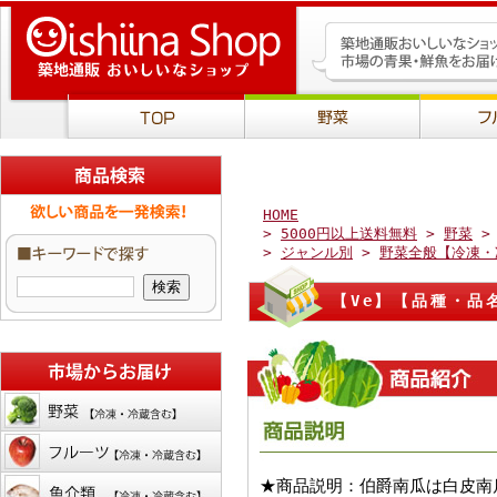
HOME
>
5000円以上送料無料
>
野菜
>
ジャンル別
>
野菜全般【冷凍・
【Ve】【品種・品