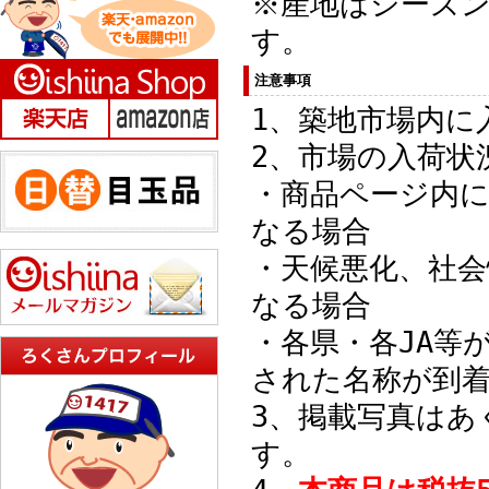
※産地はシーズ
す。
注意事項
1、築地市場内に
2、市場の入荷状
・商品ページ内
なる場合
・天候悪化、社会
なる場合
・各県・各JA等
された名称が到
3、掲載写真はあ
す。