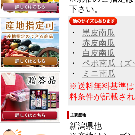
下さい。
・
黒皮南瓜
・
赤皮南瓜
・
白皮南瓜
・
ペポ南瓜（ズ
・
ミニ南瓜
※送料無料基準
料条件が記載さ
主要産地
新潟県他