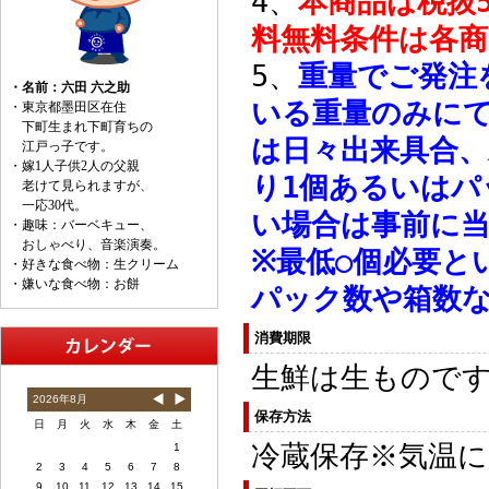
4、
本商品は税抜
料無料条件は各
5、
重量でご発注
いる重量のみに
は日々出来具合
り1個あるいは
い場合は事前に
※最低○個必要と
パック数や箱数
消費期限
生鮮は生もので
保存方法
冷蔵保存※気温に