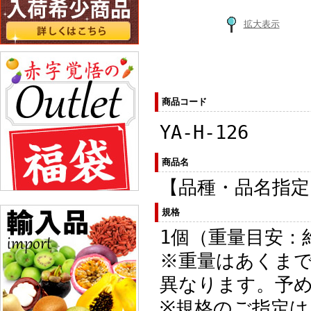
拡大表示
商品コード
YA-H-126
商品名
【品種・品名指
規格
1個（重量目安：約
※重量はあくま
異なります。予
※規格のご指定