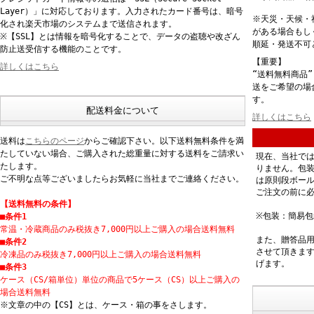
Layer）」に対応しております。入力されたカード番号は、暗号
※天災・天候・
化され楽天市場のシステムまで送信されます。
がある場合もし
※【SSL】とは情報を暗号化することで、データの盗聴や改ざん
順延・発送不可
防止送受信する機能のことです。
【重要】
詳しくはこちら
“送料無料商品
送をご希望の場
す。
配送料金について
詳しくはこちら
送料は
こちらのページ
からご確認下さい。以下送料無料条件を満
たしていない場合、ご購入された総重量に対する送料をご請求い
現在、当社で
たします。
りません。包
ご不明な点等ございましたらお気軽に当社までご連絡ください。
は原則段ボー
ご注文の前に
【送料無料の条件】
※包装：簡易
■条件1
常温・冷蔵商品のみ税抜き7,000円以上ご購入の場合送料無料
また、贈答品
■条件2
させて頂きま
冷凍品のみ税抜き7,000円以上ご購入の場合送料無料
げます。
■条件3
ケース（CS/箱単位）単位の商品で5ケース（CS）以上ご購入の
場合送料無料
※文章の中の【CS】とは、ケース・箱の事をさします。